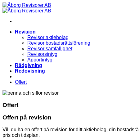
Skip
to
content
Revision
Revisor aktiebolag
Revisor bostadsrättsförening
Revisor samfällighet
Revisorsintyg
Apportintyg
Rådgivning
Redovisning
Offert
Offert
Offert på revision
Vill du ha en offert på revision för ditt aktiebolag, din bostads
pris och tidsplan.