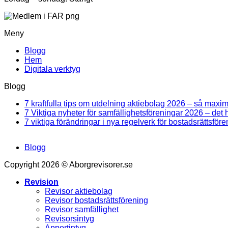
Meny
Blogg
Hem
Digitala verktyg
Blogg
7 kraftfulla tips om utdelning aktiebolag 2026 – så maxim
7 Viktiga nyheter för samfällighetsföreningar 2026 – det h
7 viktiga förändringar i nya regelverk för bostadsrättsfö
Blogg
Copyright 2026 © Aborgrevisorer.se
Revision
Revisor aktiebolag
Revisor bostadsrättsförening
Revisor samfällighet
Revisorsintyg
Apportintyg