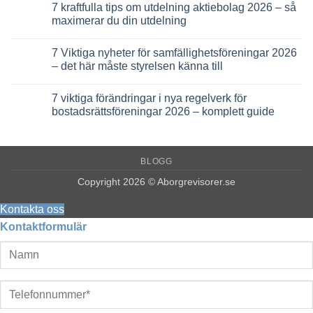
7 kraftfulla tips om utdelning aktiebolag 2026 – så
maximerar du din utdelning
Inga
kommentarer
7 Viktiga nyheter för samfällighetsföreningar 2026
till
7
– det här måste styrelsen känna till
kraftfulla
tips
Inga
om
kommentarer
7 viktiga förändringar i nya regelverk för
utdelning
till
aktiebolag
7
bostadsrättsföreningar 2026 – komplett guide
2026
Viktiga
–
nyheter
Inga
så
för
kommentarer
maximerar
samfällighetsföreningar
till
du
2026
7
BLOGG
din
–
viktiga
utdelning
det
förändringar
här
i
Copyright 2026 © Aborgrevisorer.se
måste
nya
styrelsen
regelverk
känna
för
Kontakta oss
till
bostadsrättsföreningar
Kontaktformulär
2026
–
komplett
guide