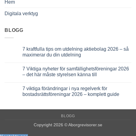
Hem
Digitala verktyg
BLOGG
7 kraftfulla tips om utdelning aktiebolag 2026 – så
maximerar du din utdelning
Inga
kommentarer
7 Viktiga nyheter för samfällighetsföreningar 2026
till
7
– det här måste styrelsen känna till
kraftfulla
tips
Inga
om
kommentarer
7 viktiga förändringar i nya regelverk för
utdelning
till
aktiebolag
7
bostadsrättsföreningar 2026 – komplett guide
2026
Viktiga
–
nyheter
Inga
så
för
kommentarer
maximerar
samfällighetsföreningar
till
du
2026
7
BLOGG
din
–
viktiga
utdelning
det
förändringar
här
i
Copyright 2026 © Aborgrevisorer.se
måste
nya
styrelsen
regelverk
känna
för