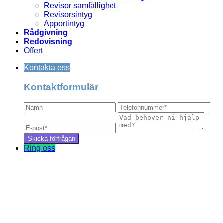
Revisor samfällighet
du
här
för
Revisorsintyg
din
måste
bostadsrätt
Apportintyg
utdelning
styrelsen
2026
Rådgivning
känna
–
Redovisning
till
komplett
Offert
guide
Kontakta oss
Kontaktformulär
Ring oss