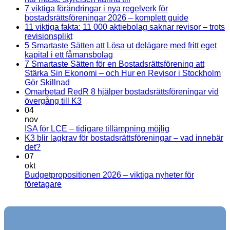
7
kommentarer
7 viktiga förändringar i nya regelverk för
kraftfulla
till
Inga
bostadsrättsföreningar 2026 – komplett guide
tips
7
kommentar
11 viktiga fakta: 11 000 aktiebolag saknar revisor – trots
om
Viktiga
till
Inga
revisionsplikt
utdelning
nyheter
7
kommentarer
5 Smartaste Sätten att Lösa ut delägare med fritt eget
till
aktiebolag
för
viktiga
Inga
kapital i ett fåmansbolag
11
2026
samfällighetsföreningar
förändringa
kommentarer
7 Smartaste Sätten för en Bostadsrättsförening att
viktiga
till
–
2026
i
Stärka Sin Ekonomi – och Hur en Revisor i Stockholm
fakta:
5
så
–
nya
Inga
Gör Skillnad
11
Smartaste
maximerar
det
regelverk
kommentarer
Omarbetad RedR 8 hjälper bostadsrättsföreningar vid
till
000
Sätten
du
här
för
Inga
övergång till K3
7
aktiebolag
att
din
måste
bostadsrätt
kommentarer
04
Smartaste
saknar
till
Lösa
utdelning
styrelsen
2026
nov
Sätten
revisor
Omarbetad
ut
känna
–
Inga
ISA för LCE – tidigare tillämpning möjlig
för
–
RedR
delägare
till
komplett
kommentarer
K3 blir lagkrav för bostadsrättsföreningar – vad innebär
en
trots
8
med
till
guide
Inga
det?
Bostadsrättsförening
revisionsplikt
hjälper
fritt
ISA
kommentarer
07
till
att
bostadsrättsföreningar
eget
för
okt
K3
Stärka
vid
kapital
LCE
Budgetpropositionen 2026 – viktiga nyheter för
blir
Sin
övergång
i
–
Inga
företagare
lagkrav
Ekonomi
till
ett
tidigare
kommentarer
för
till
–
K3
fåmansbolag
tillämpning
bostadsrättsföreningar
Budgetpropositionen
och
möjlig
–
2026
Hur
vad
–
en