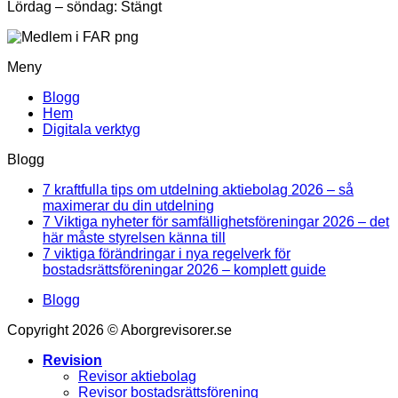
Lördag – söndag: Stängt
Meny
Blogg
Hem
Digitala verktyg
Blogg
7 kraftfulla tips om utdelning aktiebolag 2026 – så
Inga
maximerar du din utdelning
kommentarer
7 Viktiga nyheter för samfällighetsföreningar 2026 – det
till
Inga
här måste styrelsen känna till
7
kommentarer
7 viktiga förändringar i nya regelverk för
kraftfulla
till
Inga
bostadsrättsföreningar 2026 – komplett guide
tips
7
kommentar
Blogg
om
Viktiga
till
utdelning
nyheter
7
Copyright 2026 © Aborgrevisorer.se
aktiebolag
för
viktiga
2026
samfällighetsföreningar
förändringa
Revision
–
2026
i
Revisor aktiebolag
så
–
nya
Revisor bostadsrättsförening
maximerar
det
regelverk