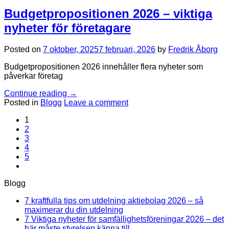
Budgetpropositionen 2026 – viktiga
nyheter för företagare
Posted on
7 oktober, 2025
7 februari, 2026
by
Fredrik Åborg
Budgetpropositionen 2026 innehåller flera nyheter som
påverkar företag
Continue reading
→
Posted in
Blogg
Leave a comment
1
2
3
4
5
Blogg
7 kraftfulla tips om utdelning aktiebolag 2026 – så
Inga
maximerar du din utdelning
kommentarer
7 Viktiga nyheter för samfällighetsföreningar 2026 – det
till
Inga
här måste styrelsen känna till