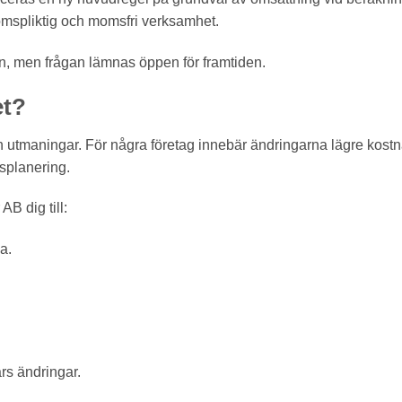
omspliktig och momsfri verksamhet.
n, men frågan lämnas öppen för framtiden.
et?
utmaningar. För några företag innebär ändringarna lägre kostna
splanering.
B dig till:
a.
års ändringar.