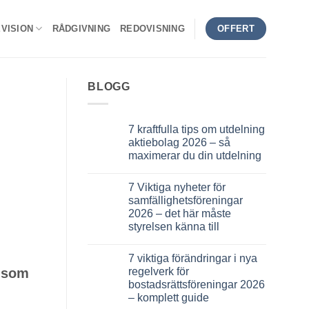
VISION
RÅDGIVNING
REDOVISNING
OFFERT
BLOGG
7 kraftfulla tips om utdelning
aktiebolag 2026 – så
maximerar du din utdelning
Inga
kommentarer
7 Viktiga nyheter för
till
7
samfällighetsföreningar
kraftfulla
2026 – det här måste
tips
om
styrelsen känna till
utdelning
aktiebolag
Inga
2026
kommentarer
7 viktiga förändringar i nya
till
–
7
så
regelverk för
g som
Viktiga
maximerar
bostadsrättsföreningar 2026
nyheter
du
för
din
– komplett guide
samfällighetsföreningar
utdelning