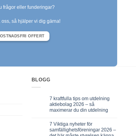
 frågor eller funderingar?
oss, så hjälper vi dig gärna!
OSTNADSFRI OFFERT
BLOGG
7 kraftfulla tips om utdelning
aktiebolag 2026 – så
maximerar du din utdelning
Inga
kommentarer
7 Viktiga nyheter för
till
7
samfällighetsföreningar 2026 –
kraftfulla
det här måste styrelsen känna
tips