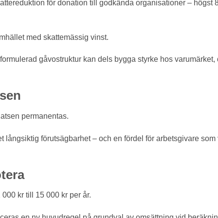
kattereduktion för donation till godkända organisationer – högst
mhället med skattemässig vinst.
lformulerad gåvostruktur kan dels bygga styrke hos varumärket, 
tsen
latsen permanentas.
t långsiktig förutsägbarhet – och en fördel för arbetsgivare som v
otera
00 kr till 15 000 kr per år.
eras en ny huvudregel på grundval av omsättning vid beräknin