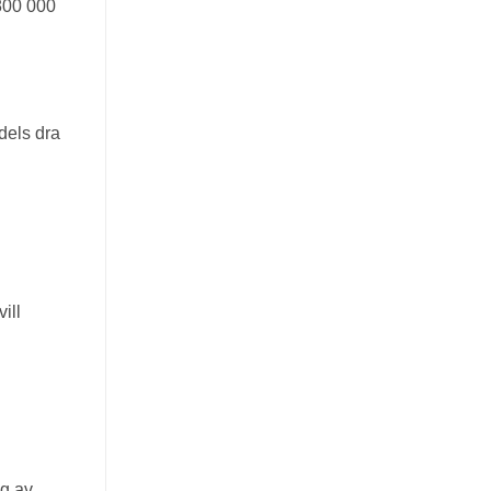
 800 000
dels dra
ill
g av