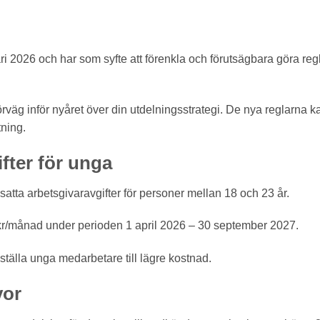
i 2026 och har som syfte att förenkla och förutsägbara göra regl
förväg inför nyåret över din utdelningsstrategi. De nya reglarna k
tning.
ifter för unga
edsatta arbetsgivaravgifter för personer mellan 18 och 23 år.
00 kr/månad under perioden 1 april 2026 – 30 september 2027.
anställa unga medarbetare till lägre kostnad.
vor