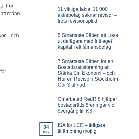
2026
Inga
ag. För
–
kommentarer
11 viktiga fakta: 11 000
till
det
 att redan
7
här
aktiebolag saknar revisor –
viktiga
måste
trots revisionsplikt
förändringar
styrelsen
i
känna
Inga
nya
till
kommentarer
regelverk
5 Smartaste Sätten att Lösa
kor – och
till
för
11
ut delägare med fritt eget
bostadsrättsföreningar
viktiga
2026
kapital i ett fåmansbolag
fakta:
–
11
komplett
Inga
000
guide
kommentarer
aktiebolag
7 Smartaste Sätten för en
till
saknar
5
Bostadsrättsförening att
revisor
Smartaste
för
–
Stärka Sin Ekonomi – och
Sätten
trots
att
Hur en Revisor i Stockholm
revisionsplikt
Lösa
Gör Skillnad
ut
delägare
Inga
med
kommentarer
fritt
Omarbetad RedR 8 hjälper
till
eget
7
bostadsrättsföreningar vid
kapital
Smartaste
i
övergång till K3
Sätten
ett
för
Inga
fåmansbolag
en
kommentarer
Bostadsrättsförening
ISA för LCE – tidigare
till
04
att
Omarbetad
tillämpning möjlig
Stärka
nov
RedR
Sin
8
Inga