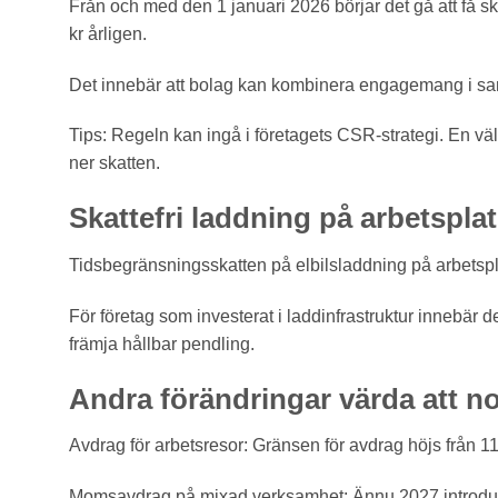
Från och med den 1 januari 2026 börjar det gå att få s
kr årligen.
Det innebär att bolag kan kombinera engagemang i sa
Tips: Regeln kan ingå i företagets CSR-strategi. En vä
ner skatten.
Skattefri laddning på arbetspla
Tidsbegränsningsskatten på elbilsladdning på arbetsp
För företag som investerat i laddinfrastruktur innebär de
främja hållbar pendling.
Andra förändringar värda att n
Avdrag för arbetsresor: Gränsen för avdrag höjs från 11 0
Momsavdrag på mixad verksamhet: Ännu 2027 introduc