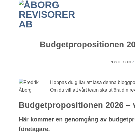
Skip
to
content
Budgetpropositionen 202
POSTED ON
7
Hoppas du gillar att läsa denna bloggpo
Om du vill att vårt team ska utföra din re
Budgetpropositionen 2026 – v
Här kommer en genomgång av budgetprop
företagare.