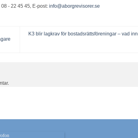
 08 - 22 45 45, E-post:
info@aborgrevisorer.se
K3 blir lagkrav för bostadsrättsföreningar – vad in
agare
ntar.