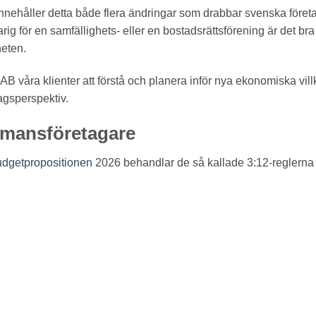
innehåller detta både flera ändringar som drabbar svenska föret
rig för en samfällighets- eller en bostadsrättsförening är det bra
heten.
B våra klienter att förstå och planera inför nya ekonomiska vill
tagsperspektiv.
fåmansföretagare
udgetpropositionen
2026 behandlar de så kallade 3:12-reglerna 