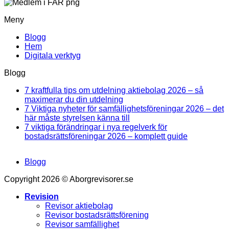
Meny
Blogg
Hem
Digitala verktyg
Blogg
7 kraftfulla tips om utdelning aktiebolag 2026 – så
Inga
maximerar du din utdelning
kommentarer
7 Viktiga nyheter för samfällighetsföreningar 2026 – det
till
Inga
här måste styrelsen känna till
7
kommentarer
7 viktiga förändringar i nya regelverk för
kraftfulla
till
Inga
bostadsrättsföreningar 2026 – komplett guide
tips
7
kommentar
om
Viktiga
till
Blogg
utdelning
nyheter
7
aktiebolag
för
viktiga
Copyright 2026 © Aborgrevisorer.se
2026
samfällighetsföreningar
förändringa
–
2026
i
Revision
så
–
nya
Revisor aktiebolag
maximerar
det
regelverk
Revisor bostadsrättsförening
du
här
för
Revisor samfällighet
din
måste
bostadsrätt