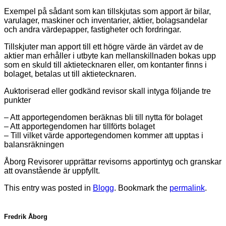
Exempel på sådant som kan tillskjutas som apport är bilar,
varulager, maskiner och inventarier, aktier, bolagsandelar
och andra värdepapper, fastigheter och fordringar.
Tillskjuter man apport till ett högre värde än värdet av de
aktier man erhåller i utbyte kan mellanskillnaden bokas upp
som en skuld till aktietecknaren eller, om kontanter finns i
bolaget, betalas ut till aktietecknaren.
Auktoriserad eller godkänd revisor skall intyga följande tre
punkter
– Att apportegendomen beräknas bli till nytta för bolaget
– Att apportegendomen har tillförts bolaget
– Till vilket värde apportegendomen kommer att upptas i
balansräkningen
Åborg Revisorer upprättar revisorns apportintyg och granskar
att ovanstående är uppfyllt.
This entry was posted in
Blogg
. Bookmark the
permalink
.
Fredrik Åborg