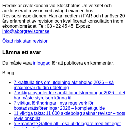
Fredrik är civilekonomi vid Stockholms Universitet och
auktoriserad revisor med avlagd examen hos
Revisorsinspektionen. Han är medlem i FAR och har över 20
års erfarenhet av revision och kvalificerad konsultation inom
ekonomiområdet. Tel: 08 - 22 45 45, E-post:
info@aborgrevisorer.se
Ökad risk utan revision
Lämna ett svar
Du måste vara
inloggad
för att publicera en kommentar.
Blogg
7 kraftfulla tips om utdelning aktiebolag 2026 – så
Inga
maximerar du din utdelning
kommentarer
7 Viktiga nyheter för samfällighetsföreningar 2026 – det
till
Inga
här måste styrelsen känna till
7
kommentarer
7 viktiga förändringar i nya regelverk för
kraftfulla
till
Inga
bostadsrättsföreningar 2026 – komplett guide
tips
7
kommentar
11 viktiga fakta: 11 000 aktiebolag saknar revisor – trots
om
Viktiga
till
Inga
revisionsplikt
utdelning
nyheter
7
kommentarer
5 Smartaste Sätten att Lösa ut delägare med fritt eget