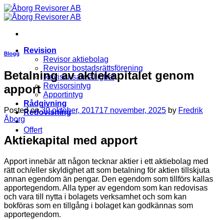
Skip
to
content
Revision
Blogg
Revisor aktiebolag
Revisor bostadsrättsförening
Betalning av aktiekapitalet genom
Revisor samfällighet
Revisorsintyg
apport
Apportintyg
Rådgivning
Posted on
30 oktober, 2017
17 november, 2025
by
Fredrik
Redovisning
Åborg
Offert
Aktiekapital med apport
Apport innebär att någon tecknar aktier i ett aktiebolag med
rätt och/eller skyldighet att som betalning för aktien tillskjuta
annan egendom än pengar. Den egendom som tillförs kallas
apportegendom. Alla typer av egendom som kan redovisas
och vara till nytta i bolagets verksamhet och som kan
bokföras som en tillgång i bolaget kan godkännas som
apportegendom.