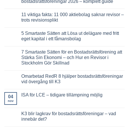
bostadsrättsföreningar 2026 – komplett guide
2026
Viktiga
–
nyheter
Inga
så
för
kommentarer
11 viktiga fakta: 11 000 aktiebolag saknar revisor –
maximerar
samfällighetsföreningar
till
du
2026
7
trots revisionsplikt
din
–
viktiga
utdelning
det
förändringar
Inga
här
i
kommentarer
5 Smartaste Sätten att Lösa ut delägare med fritt
måste
nya
till
styrelsen
regelverk
11
eget kapital i ett fåmansbolag
känna
för
viktiga
till
bostadsrättsföreningar
fakta:
Inga
2026
11
kommentarer
7 Smartaste Sätten för en Bostadsrättsförening att
–
000
till
komplett
aktiebolag
5
Stärka Sin Ekonomi – och Hur en Revisor i
guide
saknar
Smartaste
Stockholm Gör Skillnad
revisor
Sätten
–
att
Inga
trots
Lösa
kommentarer
revisionsplikt
ut
Omarbetad RedR 8 hjälper bostadsrättsföreningar
till
delägare
7
vid övergång till K3
med
Smartaste
fritt
Sätten
Inga
eget
för
kommentarer
kapital
ISA för LCE – tidigare tillämpning möjlig
en
till
04
i
Bostadsrättsförening
Omarbetad
ett
nov
Inga
att
RedR
fåmansbolag
kommentarer
Stärka
8
till
Sin
hjälper
ISA
K3 blir lagkrav för bostadsrättsföreningar – vad
Ekonomi
bostadsrättsföreningar
för
–
vid
innebär det?
LCE
och
övergång
–
Hur
till
Inga
tidigare
en
K3
kommentarer