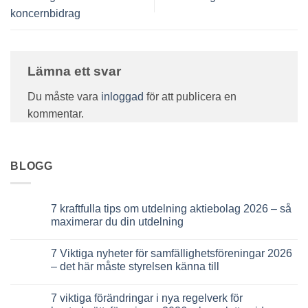
koncernbidrag
Lämna ett svar
Du måste vara
inloggad
för att publicera en
kommentar.
BLOGG
7 kraftfulla tips om utdelning aktiebolag 2026 – så
maximerar du din utdelning
Inga
kommentarer
7 Viktiga nyheter för samfällighetsföreningar 2026
till
7
– det här måste styrelsen känna till
kraftfulla
tips
Inga
om
kommentarer
7 viktiga förändringar i nya regelverk för
utdelning
till
aktiebolag
7