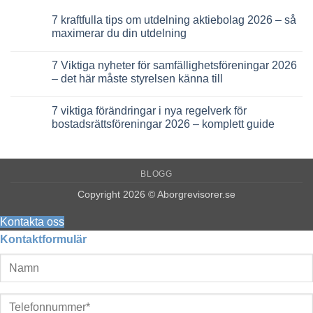
7 kraftfulla tips om utdelning aktiebolag 2026 – så
maximerar du din utdelning
Inga
kommentarer
7 Viktiga nyheter för samfällighetsföreningar 2026
till
7
– det här måste styrelsen känna till
kraftfulla
tips
Inga
om
kommentarer
7 viktiga förändringar i nya regelverk för
utdelning
till
aktiebolag
7
bostadsrättsföreningar 2026 – komplett guide
2026
Viktiga
–
nyheter
Inga
så
för
kommentarer
maximerar
samfällighetsföreningar
till
du
2026
7
BLOGG
din
–
viktiga
utdelning
det
förändringar
här
i
Copyright 2026 © Aborgrevisorer.se
måste
nya
styrelsen
regelverk
känna
för
Kontakta oss
till
bostadsrättsföreningar
Kontaktformulär
2026
–
komplett
guide