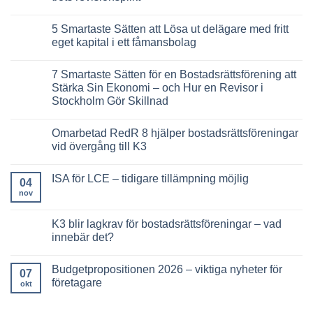
din
–
viktiga
utdelning
det
förändringar
Inga
här
i
kommentarer
5 Smartaste Sätten att Lösa ut delägare med fritt
måste
nya
till
styrelsen
regelverk
11
eget kapital i ett fåmansbolag
känna
för
viktiga
till
bostadsrättsföreningar
fakta:
Inga
2026
11
kommentarer
7 Smartaste Sätten för en Bostadsrättsförening att
–
000
till
komplett
aktiebolag
5
Stärka Sin Ekonomi – och Hur en Revisor i
guide
saknar
Smartaste
Stockholm Gör Skillnad
revisor
Sätten
–
att
Inga
trots
Lösa
kommentarer
revisionsplikt
ut
Omarbetad RedR 8 hjälper bostadsrättsföreningar
till
delägare
7
vid övergång till K3
med
Smartaste
fritt
Sätten
Inga
eget
för
kommentarer
kapital
ISA för LCE – tidigare tillämpning möjlig
en
till
04
i
Bostadsrättsförening
Omarbetad
ett
nov
Inga
att
RedR
fåmansbolag
kommentarer
Stärka
8
till
Sin
hjälper
ISA
K3 blir lagkrav för bostadsrättsföreningar – vad
Ekonomi
bostadsrättsföreningar
för
–
vid
innebär det?
LCE
och
övergång
–
Hur
till
Inga
tidigare
en
K3
kommentarer
tillämpning
Budgetpropositionen 2026 – viktiga nyheter för
Revisor
till
07
möjlig
i
K3
företagare
okt
Stockholm
blir
Gör
lagkrav
Inga
Skillnad
för
kommentarer