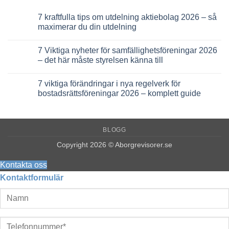
7 kraftfulla tips om utdelning aktiebolag 2026 – så
maximerar du din utdelning
Inga
kommentarer
7 Viktiga nyheter för samfällighetsföreningar 2026
till
7
– det här måste styrelsen känna till
kraftfulla
tips
Inga
om
kommentarer
7 viktiga förändringar i nya regelverk för
utdelning
till
aktiebolag
7
bostadsrättsföreningar 2026 – komplett guide
2026
Viktiga
–
nyheter
Inga
så
för
kommentarer
maximerar
samfällighetsföreningar
till
du
2026
7
BLOGG
din
–
viktiga
utdelning
det
förändringar
här
i
Copyright 2026 © Aborgrevisorer.se
måste
nya
styrelsen
regelverk
känna
för
Kontakta oss
till
bostadsrättsföreningar
Kontaktformulär
2026
–
komplett
guide