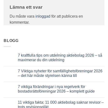
Lämna ett svar
Du måste vara
inloggad
för att publicera en
kommentar.
BLOGG
7 kraftfulla tips om utdelning aktiebolag 2026 – så
maximerar du din utdelning
Inga
kommentarer
7 Viktiga nyheter för samfällighetsföreningar 2026
till
7
– det här måste styrelsen känna till
kraftfulla
tips
Inga
om
kommentarer
7 viktiga förändringar i nya regelverk för
utdelning
till
aktiebolag
7
bostadsrättsföreningar 2026 – komplett guide
2026
Viktiga
–
nyheter
Inga
så
för
kommentarer
11 viktiga fakta: 11 000 aktiebolag saknar revisor –
maximerar
samfällighetsföreningar
till
du
2026
7
trots revisionsplikt