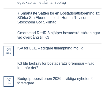
styrelsen
regelverk
11
eget kapital i ett fåmansbolag
känna
för
viktiga
till
bostadsrättsföreningar
fakta:
Inga
2026
11
kommentarer
7 Smartaste Sätten för en Bostadsrättsförening att
–
000
till
komplett
aktiebolag
5
Stärka Sin Ekonomi – och Hur en Revisor i
guide
saknar
Smartaste
Stockholm Gör Skillnad
revisor
Sätten
–
att
Inga
trots
Lösa
kommentarer
revisionsplikt
ut
Omarbetad RedR 8 hjälper bostadsrättsföreningar
till
delägare
7
vid övergång till K3
med
Smartaste
fritt
Sätten
Inga
eget
för
kommentarer
kapital
ISA för LCE – tidigare tillämpning möjlig
en
till
04
i
Bostadsrättsförening
Omarbetad
ett
nov
Inga
att
RedR
fåmansbolag
kommentarer
Stärka
8
till
Sin
hjälper
ISA
K3 blir lagkrav för bostadsrättsföreningar – vad
Ekonomi
bostadsrättsföreningar
för
–
vid
innebär det?
LCE
och
övergång
–
Hur
till
Inga
tidigare
en
K3
kommentarer
tillämpning
Budgetpropositionen 2026 – viktiga nyheter för
Revisor
till
07
möjlig
i
K3
företagare
okt
Stockholm
blir
Gör
lagkrav
Inga
Skillnad
för
kommentarer
bostadsrättsföreningar
till
–
Budgetpropositionen
vad
2026
innebär
–