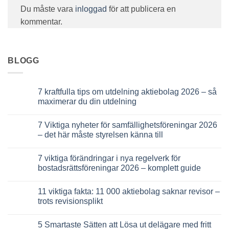
Du måste vara
inloggad
för att publicera en
kommentar.
BLOGG
7 kraftfulla tips om utdelning aktiebolag 2026 – så
maximerar du din utdelning
Inga
kommentarer
7 Viktiga nyheter för samfällighetsföreningar 2026
till
7
– det här måste styrelsen känna till
kraftfulla
tips
Inga
om
kommentarer
7 viktiga förändringar i nya regelverk för
utdelning
till
aktiebolag
7
bostadsrättsföreningar 2026 – komplett guide
2026
Viktiga
–
nyheter
Inga
så
för
kommentarer
11 viktiga fakta: 11 000 aktiebolag saknar revisor –
maximerar
samfällighetsföreningar
till
du
2026
7
trots revisionsplikt
din
–
viktiga
utdelning
det
förändringar
Inga
här
i
kommentarer
5 Smartaste Sätten att Lösa ut delägare med fritt
måste
nya
till