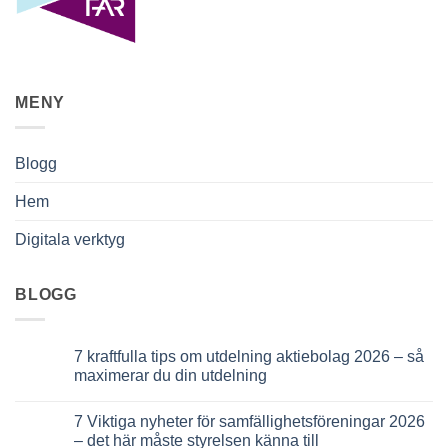
MENY
Blogg
Hem
Digitala verktyg
BLOGG
7 kraftfulla tips om utdelning aktiebolag 2026 – så
maximerar du din utdelning
Inga
kommentarer
7 Viktiga nyheter för samfällighetsföreningar 2026
till
7
– det här måste styrelsen känna till
kraftfulla