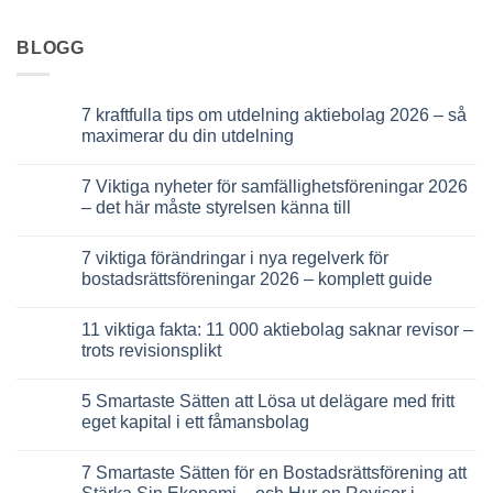
BLOGG
7 kraftfulla tips om utdelning aktiebolag 2026 – så
maximerar du din utdelning
Inga
kommentarer
7 Viktiga nyheter för samfällighetsföreningar 2026
till
7
– det här måste styrelsen känna till
kraftfulla
tips
Inga
om
kommentarer
7 viktiga förändringar i nya regelverk för
utdelning
till
aktiebolag
7
bostadsrättsföreningar 2026 – komplett guide
2026
Viktiga
–
nyheter
Inga
så
för
kommentarer
11 viktiga fakta: 11 000 aktiebolag saknar revisor –
maximerar
samfällighetsföreningar
till
du
2026
7
trots revisionsplikt
din
–
viktiga
utdelning
det
förändringar
Inga
här
i
kommentarer
5 Smartaste Sätten att Lösa ut delägare med fritt
måste
nya
till
styrelsen
regelverk
11
eget kapital i ett fåmansbolag
känna
för
viktiga
till
bostadsrättsföreningar
fakta:
Inga
2026
11
kommentarer
7 Smartaste Sätten för en Bostadsrättsförening att
–
000
till
komplett
aktiebolag
5