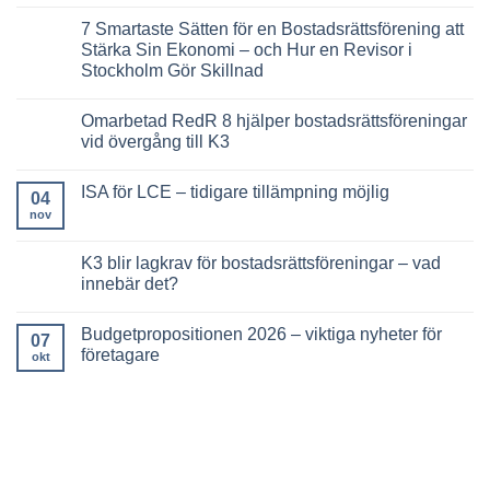
Inga
2026
11
kommentarer
7 Smartaste Sätten för en Bostadsrättsförening att
–
000
till
komplett
aktiebolag
5
Stärka Sin Ekonomi – och Hur en Revisor i
guide
saknar
Smartaste
Stockholm Gör Skillnad
revisor
Sätten
–
att
Inga
trots
Lösa
kommentarer
revisionsplikt
ut
Omarbetad RedR 8 hjälper bostadsrättsföreningar
till
delägare
7
vid övergång till K3
med
Smartaste
fritt
Sätten
Inga
eget
för
kommentarer
kapital
ISA för LCE – tidigare tillämpning möjlig
en
till
04
i
Bostadsrättsförening
Omarbetad
ett
nov
Inga
att
RedR
fåmansbolag
kommentarer
Stärka
8
till
Sin
hjälper
ISA
K3 blir lagkrav för bostadsrättsföreningar – vad
Ekonomi
bostadsrättsföreningar
för
–
vid
innebär det?
LCE
och
övergång
–
Hur
till
Inga
tidigare
en
K3
kommentarer
tillämpning
Budgetpropositionen 2026 – viktiga nyheter för
Revisor
till
07
möjlig
i
K3
företagare
okt
Stockholm
blir
Gör
lagkrav
Inga
Skillnad
för
kommentarer
bostadsrättsföreningar
till
–
Budgetpropositionen
vad
2026
innebär
–
det?
viktiga
nyheter
för