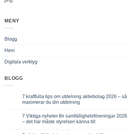
MENY
Blogg
Hem
Digitala verktyg
BLOGG
7 kraftfulla tips om utdelning aktiebolag 2026 – så
maximerar du din utdelning
Inga
kommentarer
7 Viktiga nyheter för samfällighetsföreningar 2026
till
7
– det här måste styrelsen känna till
kraftfulla
tips
Inga
om
kommentarer