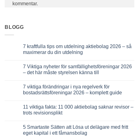
kommentar.
BLOGG
7 kraftfulla tips om utdelning aktiebolag 2026 – så
maximerar du din utdelning
Inga
kommentarer
7 Viktiga nyheter för samfällighetsföreningar 2026
till
7
– det här måste styrelsen känna till
kraftfulla
tips
Inga
om
kommentarer
7 viktiga förändringar i nya regelverk för
utdelning
till
aktiebolag
7
bostadsrättsföreningar 2026 – komplett guide
2026
Viktiga
–
nyheter
Inga
så
för
kommentarer
11 viktiga fakta: 11 000 aktiebolag saknar revisor –
maximerar
samfällighetsföreningar
till
du
2026
7
trots revisionsplikt
din
–
viktiga
utdelning
det
förändringar
Inga
här
i
kommentarer
5 Smartaste Sätten att Lösa ut delägare med fritt
måste
nya
till
styrelsen
regelverk
11
eget kapital i ett fåmansbolag
känna
för
viktiga
till
bostadsrättsföreningar
fakta: