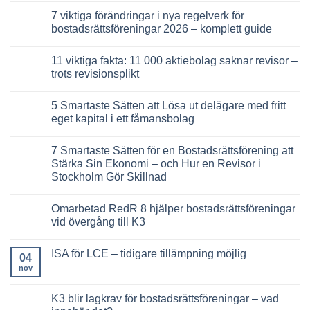
om
kommentarer
7 viktiga förändringar i nya regelverk för
utdelning
till
aktiebolag
7
bostadsrättsföreningar 2026 – komplett guide
2026
Viktiga
–
nyheter
Inga
så
för
kommentarer
11 viktiga fakta: 11 000 aktiebolag saknar revisor –
maximerar
samfällighetsföreningar
till
du
2026
7
trots revisionsplikt
din
–
viktiga
utdelning
det
förändringar
Inga
här
i
kommentarer
5 Smartaste Sätten att Lösa ut delägare med fritt
måste
nya
till
styrelsen
regelverk
11
eget kapital i ett fåmansbolag
känna
för
viktiga
till
bostadsrättsföreningar
fakta:
Inga
2026
11
kommentarer
7 Smartaste Sätten för en Bostadsrättsförening att
–
000
till
komplett
aktiebolag
5
Stärka Sin Ekonomi – och Hur en Revisor i
guide
saknar
Smartaste
Stockholm Gör Skillnad
revisor
Sätten
–
att
Inga
trots
Lösa
kommentarer
revisionsplikt
ut
Omarbetad RedR 8 hjälper bostadsrättsföreningar
till
delägare
7
vid övergång till K3
med
Smartaste
fritt
Sätten
Inga
eget
för
kommentarer
kapital
ISA för LCE – tidigare tillämpning möjlig
en
till
04
i
Bostadsrättsförening
Omarbetad
ett
nov
Inga
att
RedR
fåmansbolag
kommentarer
Stärka
8
till
Sin
hjälper
ISA
K3 blir lagkrav för bostadsrättsföreningar – vad
Ekonomi
bostadsrättsföreningar
för
–
vid