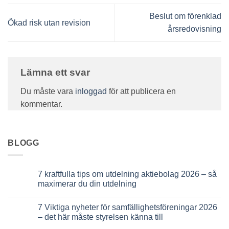
Beslut om förenklad
Ökad risk utan revision
årsredovisning
Lämna ett svar
Du måste vara
inloggad
för att publicera en
kommentar.
BLOGG
7 kraftfulla tips om utdelning aktiebolag 2026 – så
maximerar du din utdelning
Inga
kommentarer
7 Viktiga nyheter för samfällighetsföreningar 2026
till
7
– det här måste styrelsen känna till
kraftfulla
tips
Inga