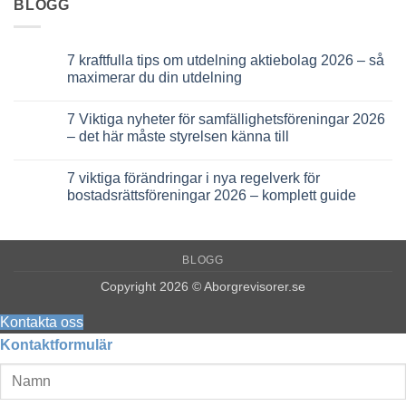
BLOGG
7 kraftfulla tips om utdelning aktiebolag 2026 – så
maximerar du din utdelning
Inga
kommentarer
7 Viktiga nyheter för samfällighetsföreningar 2026
till
7
– det här måste styrelsen känna till
kraftfulla
tips
Inga
om
kommentarer
7 viktiga förändringar i nya regelverk för
utdelning
till
aktiebolag
7
bostadsrättsföreningar 2026 – komplett guide
2026
Viktiga
–
nyheter
Inga
så
för
kommentarer
maximerar
samfällighetsföreningar
till
du
2026
7
BLOGG
din
–
viktiga
utdelning
det
förändringar
här
i
Copyright 2026 © Aborgrevisorer.se
måste
nya
styrelsen
regelverk
känna
för
Kontakta oss
till
bostadsrättsföreningar
Kontaktformulär
2026
–
komplett
guide